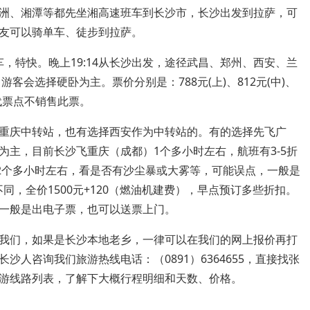
洲、湘潭等都先坐湘高速班车到长沙市，长沙出发到拉萨，可
友可以骑单车、徒步到拉萨。
发车，特快。晚上19:14从长沙出发，途径武昌、郑州、西安、兰
客会选择硬卧为主。票价分别是：788元(上)、812元(中)、
代票点不销售此票。
重庆中转站，也有选择西安作为中转站的。有的选择先飞广
主，目前长沙飞重庆（成都）1个多小时左右，航班有3-5折
拉萨2个多小时左右，看是否有沙尘暴或大雾等，可能误点，一般是
同，全价1500元+120（燃油机建费），早点预订多些折扣。
一般是出电子票，也可以送票上门。
我们，如果是长沙本地老乡，一律可以在我们的网上报价再打
人咨询我们旅游热线电话：（0891）6364655，直接找张
游线路列表，了解下大概行程明细和天数、价格。