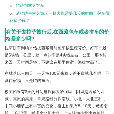
5、
拉萨到林芝客车
6、
从拉萨去林芝游玩一趟大概需要几天的时间、包车得
花多少钱？
有关于去拉萨旅行后,在西藏包车或者拼车的价
格是多少吗?
拉萨拼车到纳木错按西藏目前包车按里程算价。好车一般
是5块钱一公里，差一点的车是4块钱左右一公里。那木错
来回一天时间足够，不建议在那里住宿，海拔太高了。
在林芝玩三四天，一天按100元来算，差不多就几百吧！不
算住宿哦，只是吃的东西。
楼主如果有8天的时间建议你去哈阿里！阿里是西藏的西
藏，高原的高原，常规路线分作南线、小北、大北三种，
中间小细节上有丰富的变化，楼主如果有8--10天，考虑南
线，10-12天，考虑小北和大北。个人认为小北比较鸡肋，