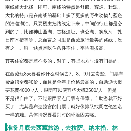
南线或大北择一即可。南线的特点是舒服、辉煌、壮观，
大北的特点是在南线的基础上多了更多的野生动物与蓝色
的浩瀚湖泊。只要楼主把路线定下来，中间的行止都是必
到的了，比如神山圣湖、古格遗址、班公湖、狮泉河、扎
日南木措等等，总而言之阿里是西藏旅行最美的路线，没
有之一。唯一缺点是吃住条件不佳，平均海拔高。
其实住宿都是差不多的，对了，有些地方时没有门票的。
在西藏玩8天要看你什么时候去7、8、9月去贵些。门票车
费旅馆全都涨价，而且是全年里价格最高的，自助游大概
要花费4000+/人，跟团可以便宜些大概2500/人，但是，
不是很自由了。不过跟团景点门票有保障，自助游就不好
买了，尤其是布达拉宫的门票，就好像排队找周杰伦签名
一样的难。具体情况要看到时的环境因素咯。
准备月底去西藏旅游，去拉萨、纳木措、林