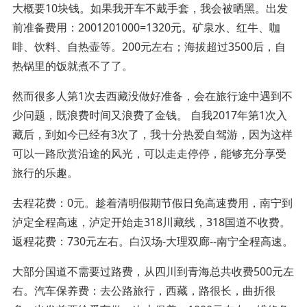
大概要10块钱。如果我开车不戴手套，我会被晒黑。出发
前准备费用：2001201000=1320元。矿泉水、红牛、咖
啡、饮料、自热壶等。200元左右；海拔超过3500后，自
热锅里的饭就煮不了了。
然而很多人第1次去西藏没做好准备，会在旅行途中遇到不
少问题，既浪费时间又浪费了金钱。 自我2017年第1次入
藏后，到如今已经有3次了，我十分热爱自驾游，因为这样
可以一路欣赏沿途的风光，可以走走停停，能够充分享受
旅行的乐趣。
去程花费：0元。趁着清明假期节假日免高速费用，南宁到
泸定全程高速，泸定开始走318川藏线，318国道不收费。
返程花费：730元左右。白汉场-大理双廊--南宁全程高速。
大部分国道不需要过路费，从四川到青海总共收费500元左
右。汽车保养费：去公路旅行，西藏，路很长，曲折很