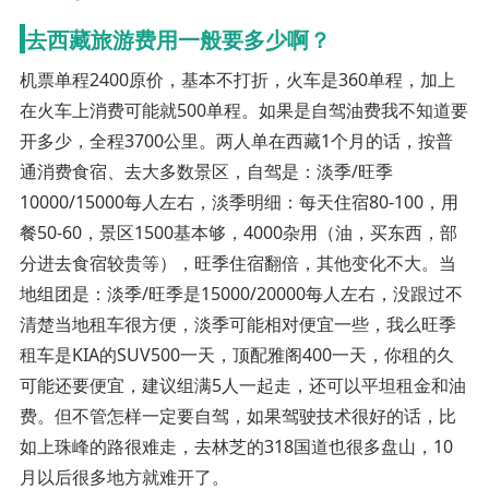
去西藏旅游费用一般要多少啊？
机票单程2400原价，基本不打折，火车是360单程，加上
在火车上消费可能就500单程。如果是自驾油费我不知道要
开多少，全程3700公里。两人单在西藏1个月的话，按普
通消费食宿、去大多数景区，自驾是：淡季/旺季
10000/15000每人左右，淡季明细：每天住宿80-100，用
餐50-60，景区1500基本够，4000杂用（油，买东西，部
分进去食宿较贵等），旺季住宿翻倍，其他变化不大。当
地组团是：淡季/旺季是15000/20000每人左右，没跟过不
清楚当地租车很方便，淡季可能相对便宜一些，我么旺季
租车是KIA的SUV500一天，顶配雅阁400一天，你租的久
可能还要便宜，建议组满5人一起走，还可以平坦租金和油
费。但不管怎样一定要自驾，如果驾驶技术很好的话，比
如上珠峰的路很难走，去林芝的318国道也很多盘山，10
月以后很多地方就难开了。