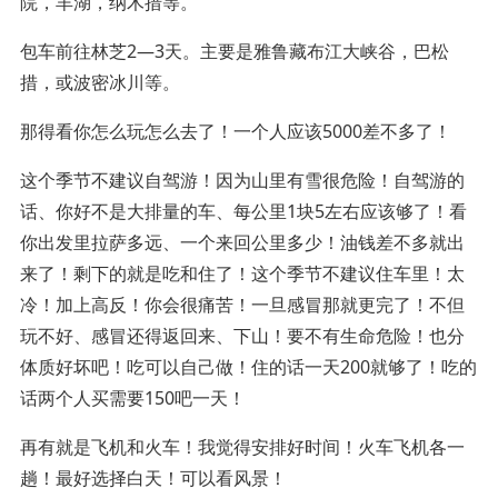
院，羊湖，纳木措等。
包车前往林芝2—3天。主要是雅鲁藏布江大峡谷，巴松
措，或波密冰川等。
那得看你怎么玩怎么去了！一个人应该5000差不多了！
这个季节不建议自驾游！因为山里有雪很危险！自驾游的
话、你好不是大排量的车、每公里1块5左右应该够了！看
你出发里拉萨多远、一个来回公里多少！油钱差不多就出
来了！剩下的就是吃和住了！这个季节不建议住车里！太
冷！加上高反！你会很痛苦！一旦感冒那就更完了！不但
玩不好、感冒还得返回来、下山！要不有生命危险！也分
体质好坏吧！吃可以自己做！住的话一天200就够了！吃的
话两个人买需要150吧一天！
再有就是飞机和火车！我觉得安排好时间！火车飞机各一
趟！最好选择白天！可以看风景！